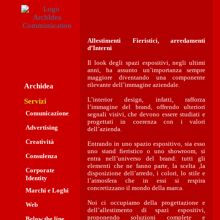
Allestimenti Fieristici, arredamenti
d’Interni
Il look degli spazi espositivi, negli ultimi
anni, ha assunto un’importanza sempre
maggiore diventando una componente
rilevante dell’immagine aziendale.
Archidea
L’interior design, infatti, rafforza
Servizi
l’immagine del brand, offrendo ulteriori
Comunicazione
segnali visivi, che devono essere studiati e
progettati in coerenza con i valori
Advertising
dell’azienda.
Creatività
Entrando in uno spazio espositivo, sia esso
uno stand fieristico o uno showroom, si
Consulenza
entra nell’universo del brand: tutti gli
elementi che ne fanno parte, la scelta ,la
Corporate
disposizione dell’arredo, i colori, lo stile e
Identity
l’atmosfera che in essi si respira
concretizzano il mondo della marca.
Marchi e Loghi
Noi ci occupiamo della progettazione e
Web
dell’allestimento di spazi espositivi,
proponendo soluzioni complete e
Below the line