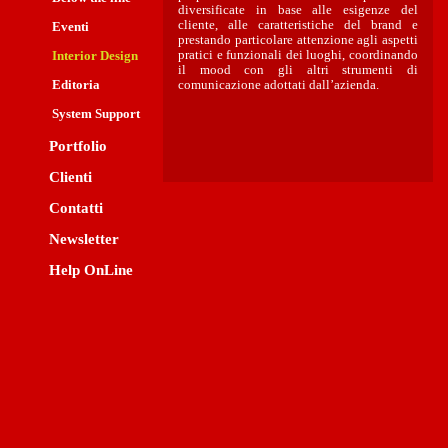
diversificate in base alle esigenze del
cliente, alle caratteristiche del brand e
Eventi
prestando particolare attenzione agli aspetti
pratici e funzionali dei luoghi, coordinando
Interior Design
il mood con gli altri strumenti di
Editoria
comunicazione adottati dall’azienda.
System Support
Portfolio
Clienti
Contatti
Newsletter
Help OnLine